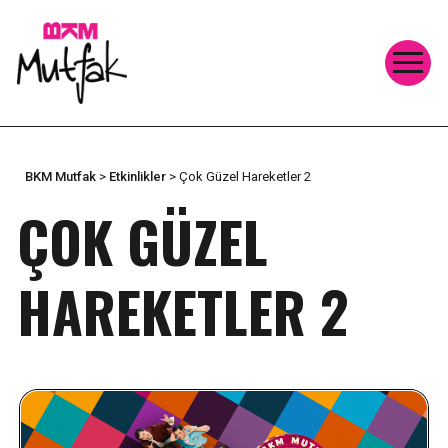
BKM Mutfak
>
Etkinlikler
>
Çok Güzel Hareketler 2
ÇOK GÜZEL
HAREKETLER 2